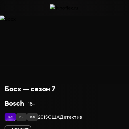
Босх — сезон 7
Bosch
18+
2015
США
Детектив
8.9
8.1
8.5
TVSHOWS