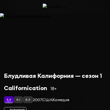
Блудливая Калифорния — сезон 1
Californication
18+
2007
США
Комедия
8.9
8.1
8.3
TVSHOWS