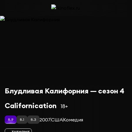
Блудливая Калифорния — сезон 4
Californication
18+
2007
США
Комедия
8.9
8.1
8.3
TVSHOWS