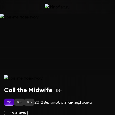
Сериал Зовите повитуху — сезон 13
Call the Midwife
18+
2012
Великобритания
Драма
9.0
8.5
8.6
TVSHOWS