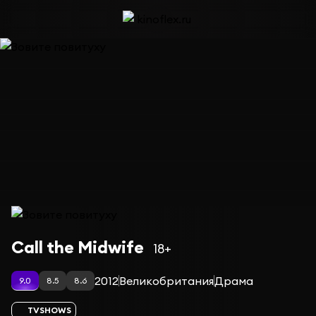
Сериал Зовите повитуху — сезон 4
Call the Midwife
18+
2012
Великобритания
Драма
9.0
8.5
8.6
TVSHOWS