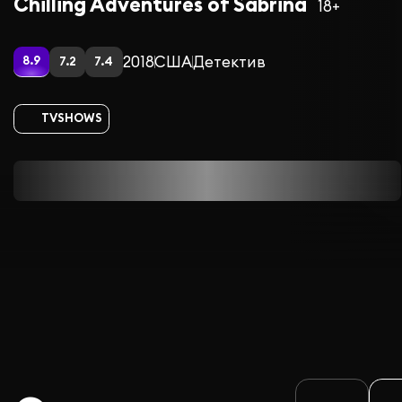
Chilling Adventures of Sabrina
18+
2018
США
Детектив
8.9
7.2
7.4
TVSHOWS