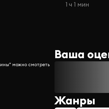
н
1 ч 1 мин
Ваша оце
ины" можно смотреть
Жанры