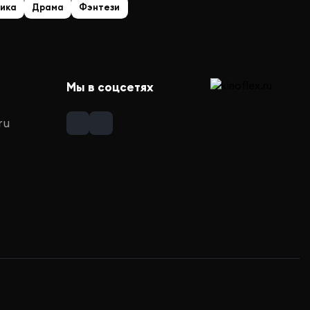
ика
Драма
Фэнтези
Мы в соцсетях
ru