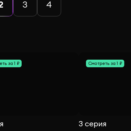
2
3
4
ть за 1 ₽
Смотреть за 1 ₽
я
3 серия