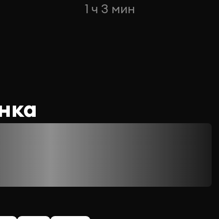
1 ч 3 мин
нка