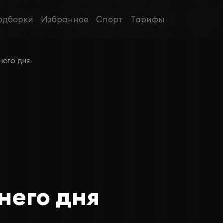
одборки
Избранное
Спорт
Тарифы
него дня
него дня