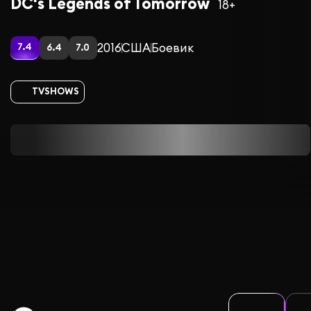
DC's Legends of Tomorrow
18+
2016
США
Боевик
7.4
6.4
7.0
TVSHOWS