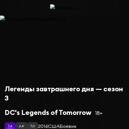
Легенды завтрашнего дня — сезон
3
DC's Legends of Tomorrow
18+
2016
США
Боевик
7.4
6.4
7.0