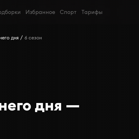
одборки
Избранное
Спорт
Тарифы
/
него дня
6 сезон
него дня —