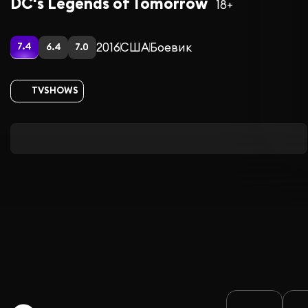
DC's Legends of Tomorrow
18+
2016
США
Боевик
7.4
6.4
7.0
TVSHOWS