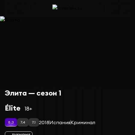
Элита — сезон 1
Élite
18+
2018
Испания
Криминал
8.3
7.4
7.1
TVSHOWS