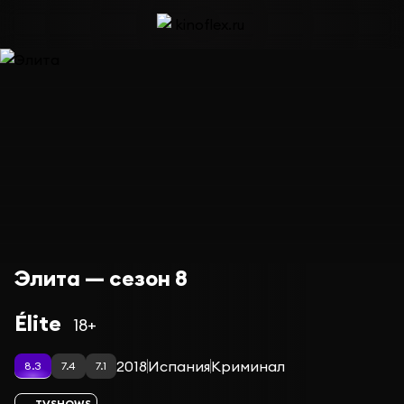
Элита — сезон 8
Élite
18+
2018
Испания
Криминал
8.3
7.4
7.1
TVSHOWS