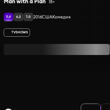
Man with a Plan
18+
2016
США
Комедия
5.6
6.2
7.0
TVSHOWS