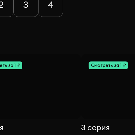
2
3
4
ть за 1 ₽
Смотреть за 1 ₽
я
3 серия