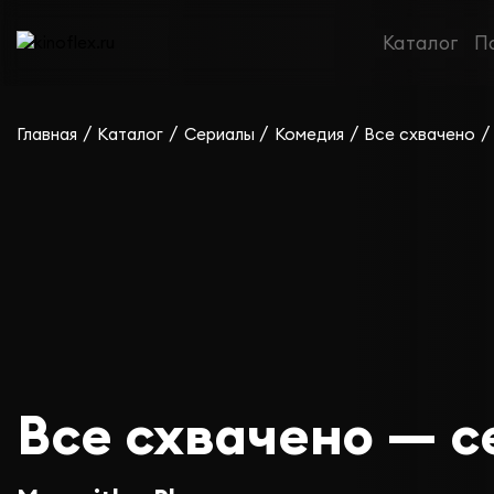
Каталог
П
/
/
/
/
/
Главная
Каталог
Сериалы
Комедия
Все схвачено
Все схвачено — се