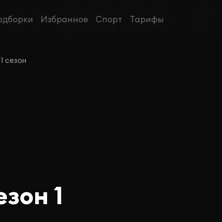
одборки
Избранное
Спорт
Тарифы
1 сезон
зон 1