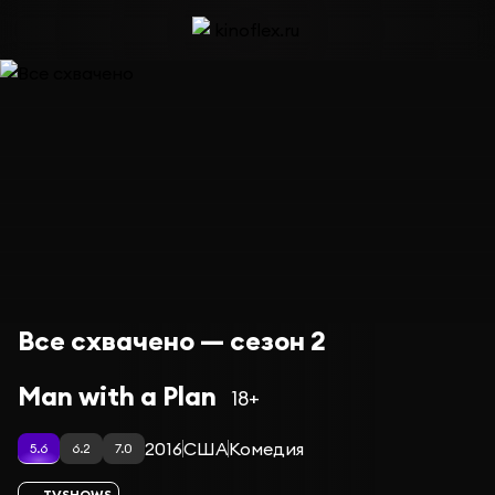
Все схвачено — сезон 2
Man with a Plan
18+
2016
США
Комедия
5.6
6.2
7.0
TVSHOWS