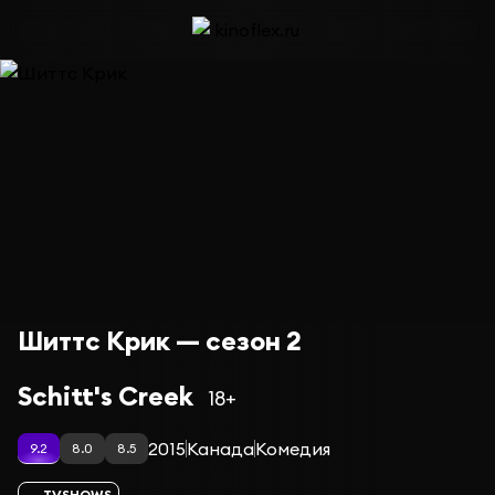
Шиттс Крик — сезон 2
Schitt's Creek
18+
2015
Канада
Комедия
9.2
8.0
8.5
TVSHOWS