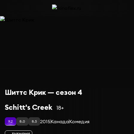
Шиттс Крик — сезон 4
Schitt's Creek
18+
2015
Канада
Комедия
9.2
8.0
8.5
TVSHOWS