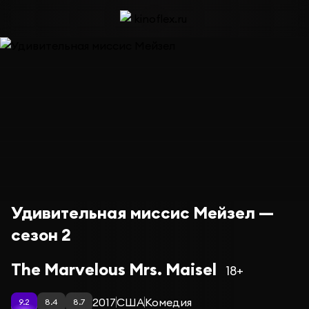
Удивительная миссис Мейзел —
сезон 2
The Marvelous Mrs. Maisel
18+
2017
США
Комедия
9.2
8.4
8.7