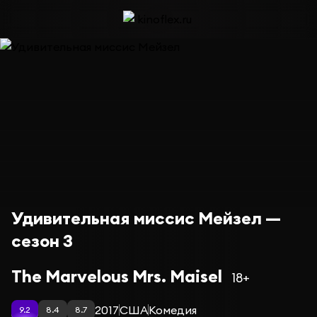
Удивительная миссис Мейзел —
сезон 3
The Marvelous Mrs. Maisel
18+
2017
США
Комедия
9.2
8.4
8.7