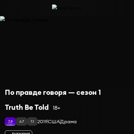
По правде говоря — сезон 1
Truth Be Told
18+
2019
США
Драма
7.9
6.7
7.1
TVSHOWS