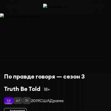
По правде говоря — сезон 3
Truth Be Told
18+
2019
США
Драма
7.9
6.7
7.1
TVSHOWS