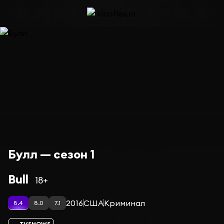
Булл — сезон 1
Bull
18+
2016
США
Криминал
8.4
8.0
7.1
TVSHOWS