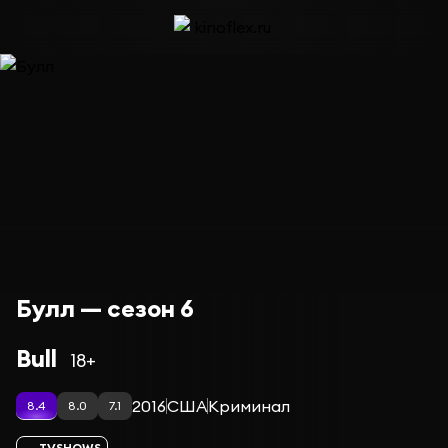
Булл — сезон 6
Bull
18+
2016
США
Криминал
8.4
8.0
7.1
TVSHOWS