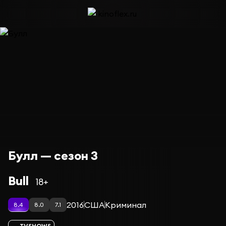
Булл — сезон 3
Bull
18+
2016
США
Криминал
8.4
8.0
7.1
TVSHOWS