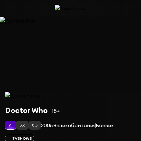
Сериал Доктор Кто — сезон 2
Doctor Who
18+
2005
Великобритания
Боевик
9.1
8.6
8.5
TVSHOWS