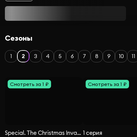
Сезоны
1
2
3
4
5
6
7
8
9
10
11
Смотреть за 1 ₽
Смотреть за 1 ₽
Special. The Christmas Invasion
1 серия