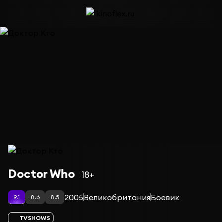
Сериал Доктор Кто — сезон 6
Doctor Who
18+
2005
Великобритания
Боевик
9.1
8.6
8.5
TVSHOWS