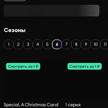
Сезоны
1
2
3
4
5
6
7
8
9
10
11
Смотреть за 1 ₽
Смотреть за 1 ₽
Special. A Christmas Carol
1 серия