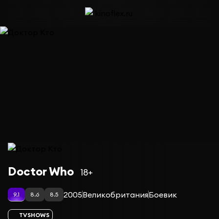
Сериал Доктор Кто — сезон 4
Doctor Who
18+
2005
Великобритания
Боевик
9.1
8.6
8.5
TVSHOWS