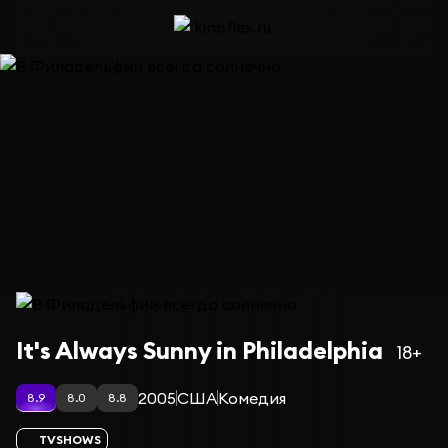
Сериал В Филадельфии всегда солнечно — сезон 12
It's Always Sunny in Philadelphia
18+
2005
США
Комедия
8.9
8.0
8.8
TVSHOWS