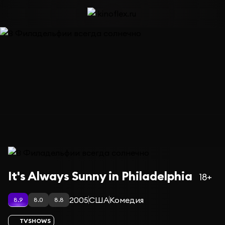
Сериал В Филадельфии всегда солнечно — сезон 17
It's Always Sunny in Philadelphia
18+
2005
США
Комедия
8.9
8.0
8.8
TVSHOWS