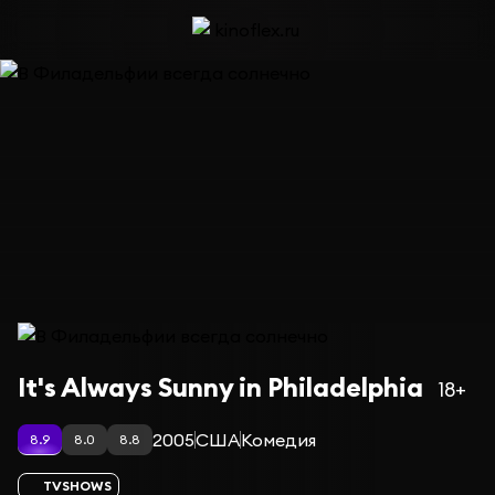
Сериал В Филадельфии всегда солнечно — сезон 8
It's Always Sunny in Philadelphia
18+
2005
США
Комедия
8.9
8.0
8.8
TVSHOWS