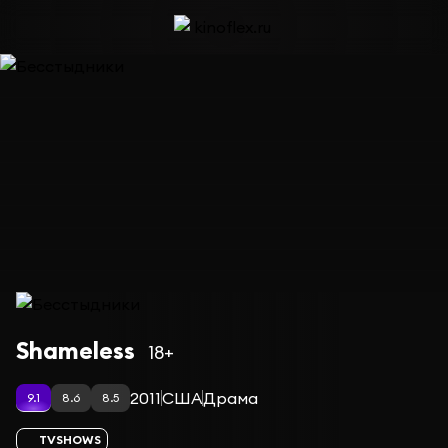
Сериал Бесстыдники — сезон 11
Shameless
18+
2011
США
Драма
9.1
8.6
8.5
TVSHOWS