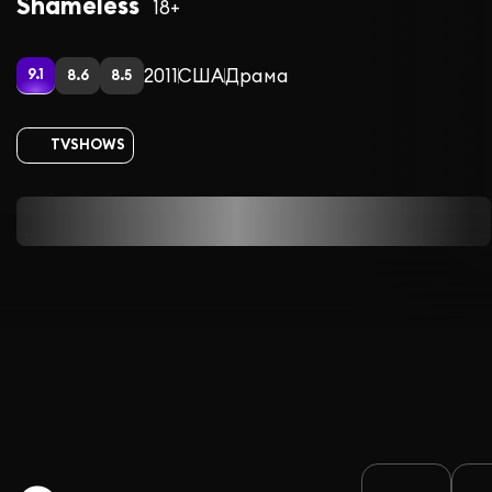
Shameless
18+
2011
США
Драма
9.1
8.6
8.5
TVSHOWS