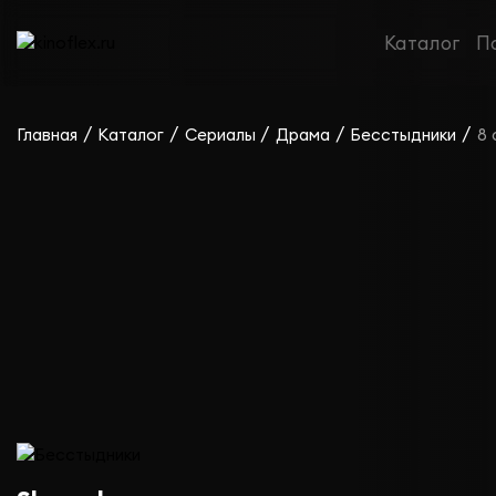
Сериал Бесстыдники — сезон 8
Каталог
П
/
/
/
/
/
Главная
Каталог
Сериалы
Драма
Бесстыдники
8 