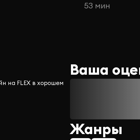
н
53 мин
Ваша оце
йн на FLEX в хорошем
Жанры