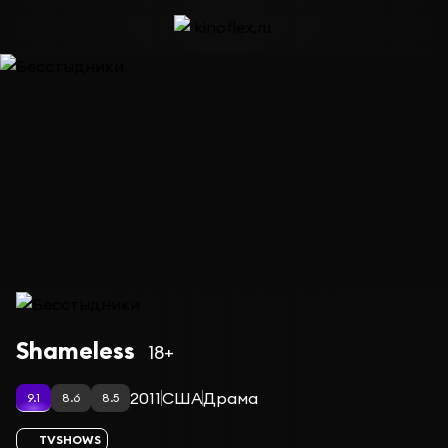
Сериал Бесстыдники — сезон 4
Shameless
18+
2011
США
Драма
9.1
8.6
8.5
TVSHOWS