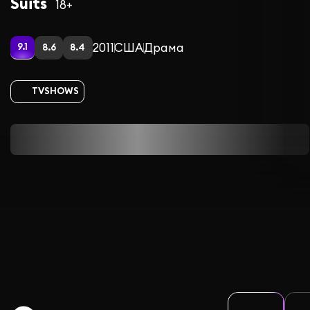
Suits
18+
2011
США
Драма
9.1
8.6
8.4
TVSHOWS