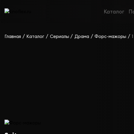
Сериал Форс-мажоры — сезон 1
Каталог
П
/
/
/
/
/
Главная
Каталог
Сериалы
Драма
Форс-мажоры
1