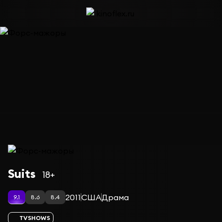
Сериал Форс-мажоры — сезон 3
Suits
18+
2011
США
Драма
9.1
8.6
8.4
TVSHOWS