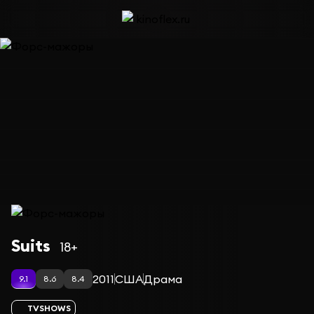
Сериал Форс-мажоры — сезон 6
Suits
18+
2011
США
Драма
9.1
8.6
8.4
TVSHOWS