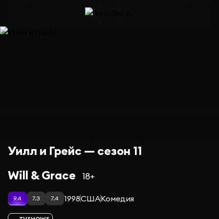
Уилл и Грейс — сезон 11
Will & Grace
18+
1998
США
Комедия
9.4
7.3
7.4
TVSHOWS