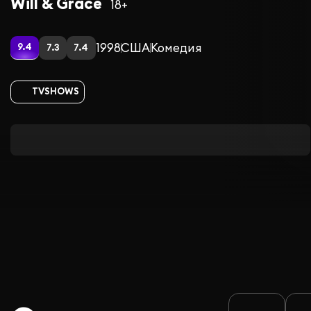
Will & Grace
18+
1998
США
Комедия
9.4
7.3
7.4
TVSHOWS