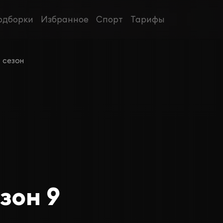
одборки
Избранное
Спорт
Тарифы
 сезон
зон 9