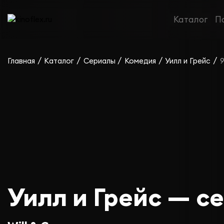
Каталог
П
/
/
/
/
/
Главная
Каталог
Сериалы
Комедия
Уилл и Грейс
9
Уилл и Грейс — се