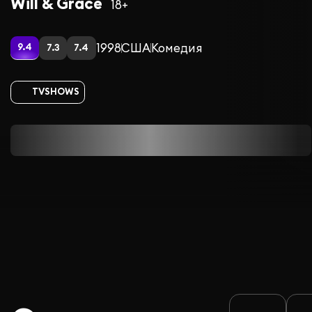
Will & Grace
18+
1998
США
Комедия
9.4
7.3
7.4
TVSHOWS