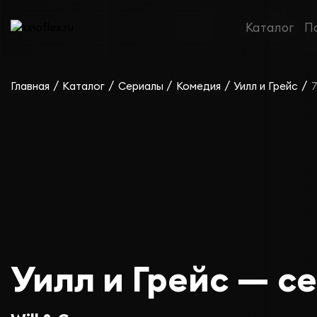
Каталог
П
/
/
/
/
/
Главная
Каталог
Сериалы
Комедия
Уилл и Грейс
7
Уилл и Грейс — се