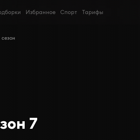
одборки
Избранное
Спорт
Тарифы
 сезон
зон 7